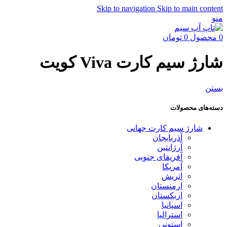
Skip to navigation
Skip to main content
منو
0
محصول
0
تومان
شارژ سیم کارت Viva کویت
بستن
دسته‌های محصولات
شارژ سیم کارت جهانی
آذربایجان
آرژانتین
آفریقای جنوبی
آمریکا
اتریش
ارمنستان
ازبکستان
اسپانیا
استرالیا
استونی