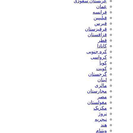
عربستان سعودی
عمان
فرانسه
فیلیپین
قبرس
قرقیزستان
قزاقستان
قطر
کانادا
کره جنوبی
کرواسی
کوبا
کویت
گرجستان
لبنان
مالزی
مجارستان
مصر
مغولستان
مکزیک
نروژ
نیجریه
هند
ویتنام