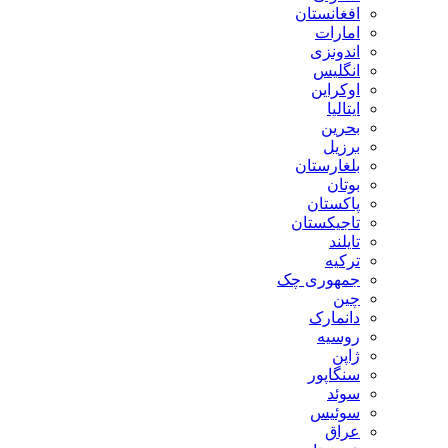
افغانستان
امارات
اندونزی
انگلیس
اوکراین
ایتالیا
بحرین
برزیل
بلغارستان
بوتان
پاکستان
تاجیکستان
تایلند
ترکیه
جمهوری چک
چین
دانمارک
روسیه
ژاپن
سنگاپور
سوئد
سوئیس
عراق