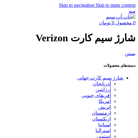
Skip to navigation
Skip to main content
منو
0
محصول
0
تومان
شارژ سیم کارت Verizon
بستن
دسته‌های محصولات
شارژ سیم کارت جهانی
آذربایجان
آرژانتین
آفریقای جنوبی
آمریکا
اتریش
ارمنستان
ازبکستان
اسپانیا
استرالیا
استونی