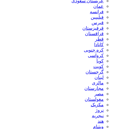
عربستان سعودی
عمان
فرانسه
فیلیپین
قبرس
قرقیزستان
قزاقستان
قطر
کانادا
کره جنوبی
کرواسی
کوبا
کویت
گرجستان
لبنان
مالزی
مجارستان
مصر
مغولستان
مکزیک
نروژ
نیجریه
هند
ویتنام