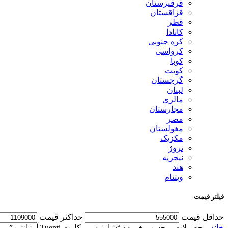
قرقیزستان
قزاقستان
قطر
کانادا
کره جنوبی
کرواسی
کوبا
کویت
گرجستان
لبنان
مالزی
مجارستان
مصر
مغولستان
مکزیک
نروژ
نیجریه
هند
ویتنام
فیلتر قیمت
حداقل قیمت
حداكثر قيمت
خانه
محصولات برچسب خورده “شارژ سیم کارت Tuenti آرژانتین”