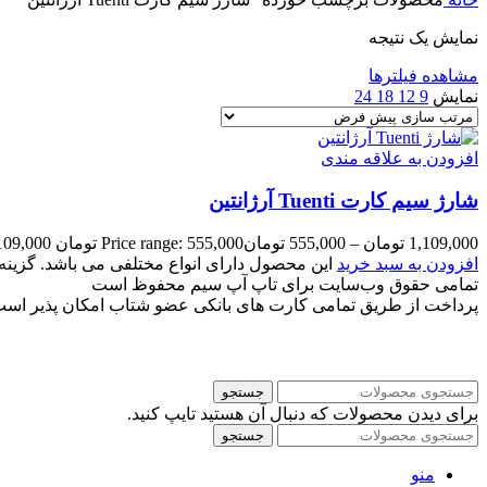
نمایش یک نتیجه
مشاهده فیلترها
نمایش
9
12
18
24
افزودن به علاقه مندی
شارژ سیم کارت Tuenti آرژانتین
1,109,000
تومان
–
555,000
تومان
Price range: 555,000 تومان through 1,109,000 تومان
افزودن به سبد خرید
این محصول دارای انواع مختلفی می باشد. گزی
تمامی حقوق وب‌سایت برای تاپ آپ سیم محفوظ است
پرداخت از طریق تمامی کارت های بانکی عضو شتاب امکان پذیر اس
جستجو
برای دیدن محصولات که دنبال آن هستید تایپ کنید.
جستجو
منو