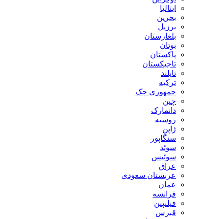
ایتالیا
بحرین
برزیل
بلغارستان
بوتان
پاکستان
تاجیکستان
تایلند
ترکیه
جمهوری چک
چین
دانمارک
روسیه
ژاپن
سنگاپور
سوئد
سوئیس
عراق
عربستان سعودی
عمان
فرانسه
فیلیپین
قبرس