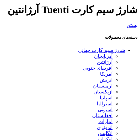
شارژ سیم کارت Tuenti آرژانتین
بستن
دسته‌های محصولات
شارژ سیم کارت جهانی
آذربایجان
آرژانتین
آفریقای جنوبی
آمریکا
اتریش
ارمنستان
ازبکستان
اسپانیا
استرالیا
استونی
افغانستان
امارات
اندونزی
انگلیس
اوکراین