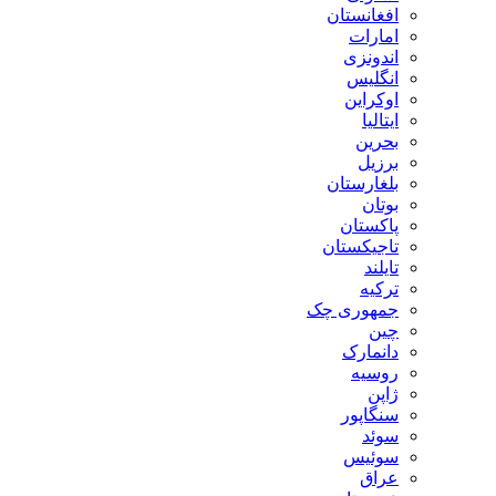
افغانستان
امارات
اندونزی
انگلیس
اوکراین
ایتالیا
بحرین
برزیل
بلغارستان
بوتان
پاکستان
تاجیکستان
تایلند
ترکیه
جمهوری چک
چین
دانمارک
روسیه
ژاپن
سنگاپور
سوئد
سوئیس
عراق