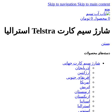
Skip to navigation
Skip to main content
منو
0
محصول
0
تومان
شارژ سیم کارت Telstra استرالیا
بستن
دسته‌های محصولات
شارژ سیم کارت جهانی
آذربایجان
آرژانتین
آفریقای جنوبی
آمریکا
اتریش
ارمنستان
ازبکستان
اسپانیا
استرالیا
استونی