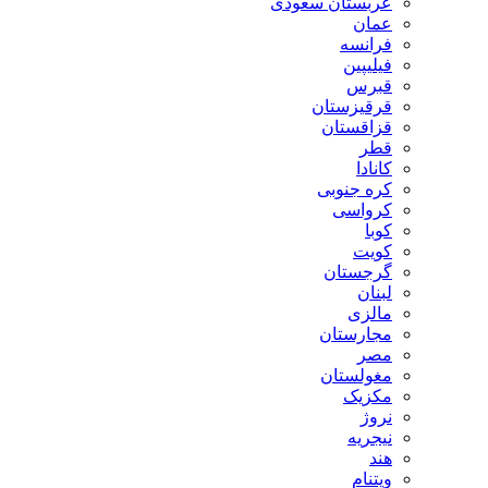
عربستان سعودی
عمان
فرانسه
فیلیپین
قبرس
قرقیزستان
قزاقستان
قطر
کانادا
کره جنوبی
کرواسی
کوبا
کویت
گرجستان
لبنان
مالزی
مجارستان
مصر
مغولستان
مکزیک
نروژ
نیجریه
هند
ویتنام