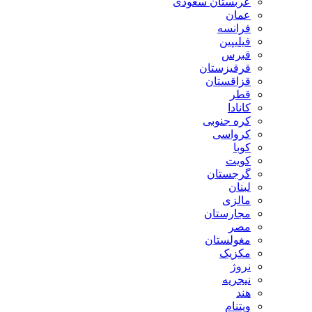
عربستان سعودی
عمان
فرانسه
فیلیپین
قبرس
قرقیزستان
قزاقستان
قطر
کانادا
کره جنوبی
کرواسی
کوبا
کویت
گرجستان
لبنان
مالزی
مجارستان
مصر
مغولستان
مکزیک
نروژ
نیجریه
هند
ویتنام