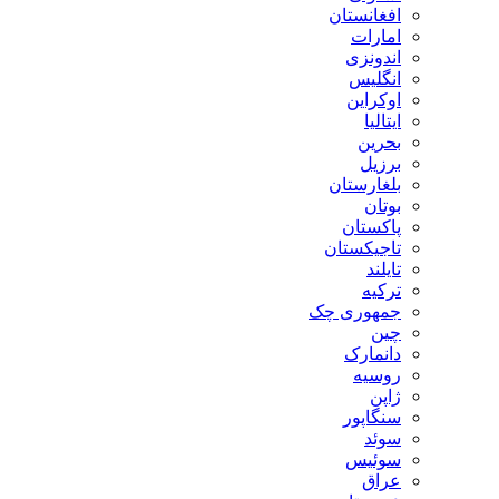
افغانستان
امارات
اندونزی
انگلیس
اوکراین
ایتالیا
بحرین
برزیل
بلغارستان
بوتان
پاکستان
تاجیکستان
تایلند
ترکیه
جمهوری چک
چین
دانمارک
روسیه
ژاپن
سنگاپور
سوئد
سوئیس
عراق