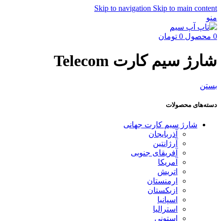
Skip to navigation
Skip to main content
منو
0
محصول
0
تومان
شارژ سیم کارت Telecom
بستن
دسته‌های محصولات
شارژ سیم کارت جهانی
آذربایجان
آرژانتین
آفریقای جنوبی
آمریکا
اتریش
ارمنستان
ازبکستان
اسپانیا
استرالیا
استونی