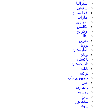
استرالیا
استونی
افغانستان
امارات
اندونزی
انگلیس
اوکراین
ایتالیا
بحرین
برزیل
بلغارستان
بوتان
پاکستان
تاجیکستان
تایلند
ترکیه
جمهوری چک
چین
دانمارک
روسیه
ژاپن
سنگاپور
سوئد