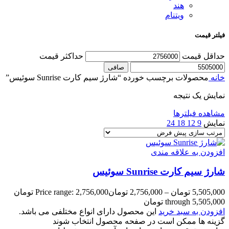
هند
ویتنام
فیلتر قیمت
حداقل قیمت
حداكثر قيمت
صافی
خانه
محصولات برچسب خورده “شارژ سیم کارت Sunrise سوئیس”
نمایش یک نتیجه
مشاهده فیلترها
نمایش
9
12
18
24
افزودن به علاقه مندی
شارژ سیم کارت Sunrise سوئیس
5,505,000
تومان
–
2,756,000
تومان
Price range: 2,756,000 تومان
through 5,505,000 تومان
افزودن به سبد خرید
این محصول دارای انواع مختلفی می باشد.
گزینه ها ممکن است در صفحه محصول انتخاب شوند