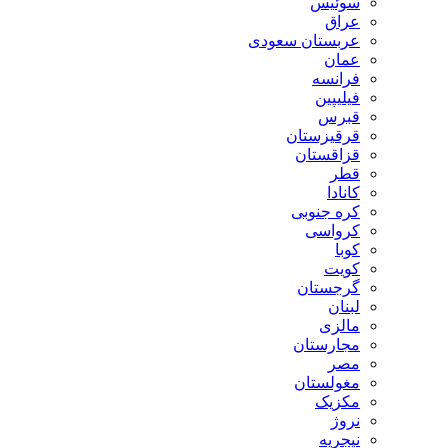
سوئیس
عراق
عربستان سعودی
عمان
فرانسه
فیلیپین
قبرس
قرقیزستان
قزاقستان
قطر
کانادا
کره جنوبی
کرواسی
کوبا
کویت
گرجستان
لبنان
مالزی
مجارستان
مصر
مغولستان
مکزیک
نروژ
نیجریه