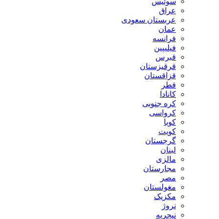
سوئیس
عراق
عربستان سعودی
عمان
فرانسه
فیلیپین
قبرس
قرقیزستان
قزاقستان
قطر
کانادا
کره جنوبی
کرواسی
کوبا
کویت
گرجستان
لبنان
مالزی
مجارستان
مصر
مغولستان
مکزیک
نروژ
نیجریه