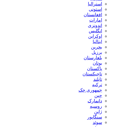
استرالیا
استونی
افغانستان
امارات
اندونزی
انگلیس
اوکراین
ایتالیا
بحرین
برزیل
بلغارستان
بوتان
پاکستان
تاجیکستان
تایلند
ترکیه
جمهوری چک
چین
دانمارک
روسیه
ژاپن
سنگاپور
سوئد