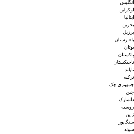
انگلیس
اوکراین
ایتالیا
بحرین
برزیل
بلغارستان
بوتان
پاکستان
تاجیکستان
تایلند
ترکیه
جمهوری چک
چین
دانمارک
روسیه
ژاپن
سنگاپور
سوئد