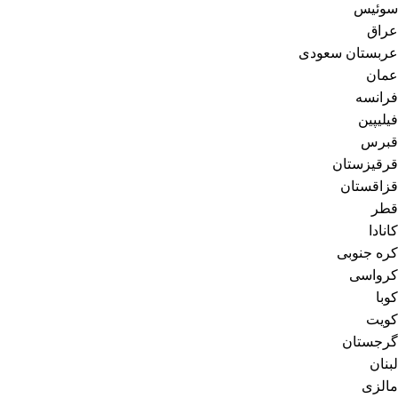
سوئیس
عراق
عربستان سعودی
عمان
فرانسه
فیلیپین
قبرس
قرقیزستان
قزاقستان
قطر
کانادا
کره جنوبی
کرواسی
کوبا
کویت
گرجستان
لبنان
مالزی