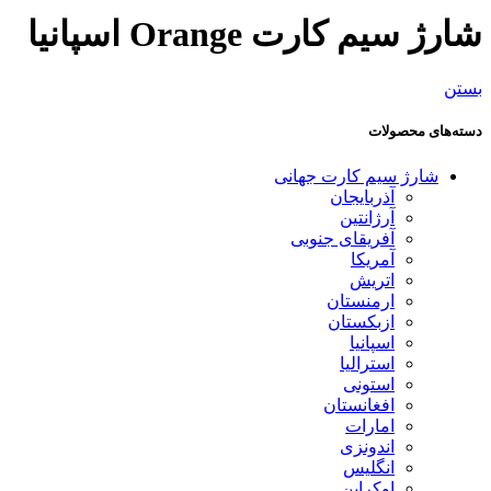
شارژ سیم کارت Orange اسپانیا
بستن
دسته‌های محصولات
شارژ سیم کارت جهانی
آذربایجان
آرژانتین
آفریقای جنوبی
آمریکا
اتریش
ارمنستان
ازبکستان
اسپانیا
استرالیا
استونی
افغانستان
امارات
اندونزی
انگلیس
اوکراین