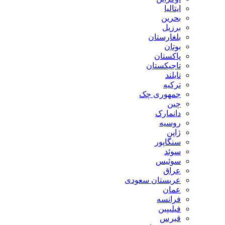
ایتالیا
بحرین
برزیل
بلغارستان
بوتان
پاکستان
تاجیکستان
تایلند
ترکیه
جمهوری چک
چین
دانمارک
روسیه
ژاپن
سنگاپور
سوئد
سوئیس
عراق
عربستان سعودی
عمان
فرانسه
فیلیپین
قبرس