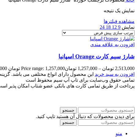
نمایش یک نتیجه
مشاهده فیلترها
نمایش
9
12
18
24
افزودن به علاقه مندی
شارژ سیم کارت Orange اسپانیا
2,513,000
تومان
–
1,257,000
تومان
Price range: 1,257,000 تومان through 2,513,000 تومان
افزودن به سبد خرید
این محصول دارای انواع مختلفی می باشد. گزی
تمامی حقوق وب‌سایت برای تاپ آپ سیم محفوظ است
پرداخت از طریق تمامی کارت های بانکی عضو شتاب امکان پذیر اس
جستجو
برای دیدن محصولات که دنبال آن هستید تایپ کنید.
جستجو
منو