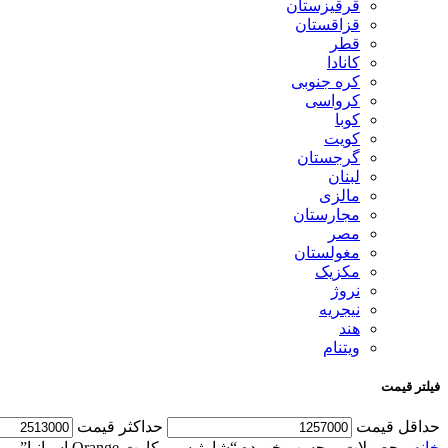
قرقیزستان
قزاقستان
قطر
کانادا
کره جنوبی
کرواسی
کوبا
کویت
گرجستان
لبنان
مالزی
مجارستان
مصر
مغولستان
مکزیک
نروژ
نیجریه
هند
ویتنام
فیلتر قیمت
حداقل قیمت
حداكثر قيمت
خانه
محصولات برچسب خورده “شارژ سیم کارت Orange اسپانیا”