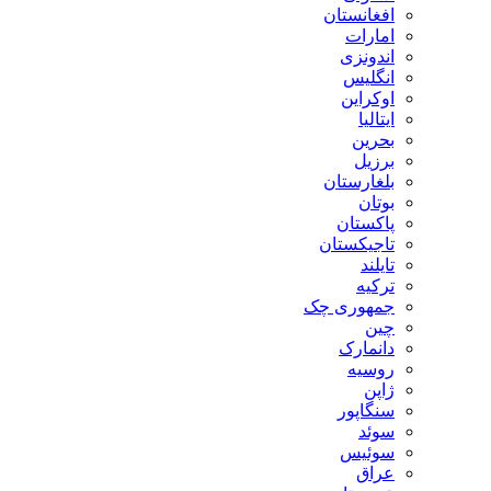
افغانستان
امارات
اندونزی
انگلیس
اوکراین
ایتالیا
بحرین
برزیل
بلغارستان
بوتان
پاکستان
تاجیکستان
تایلند
ترکیه
جمهوری چک
چین
دانمارک
روسیه
ژاپن
سنگاپور
سوئد
سوئیس
عراق