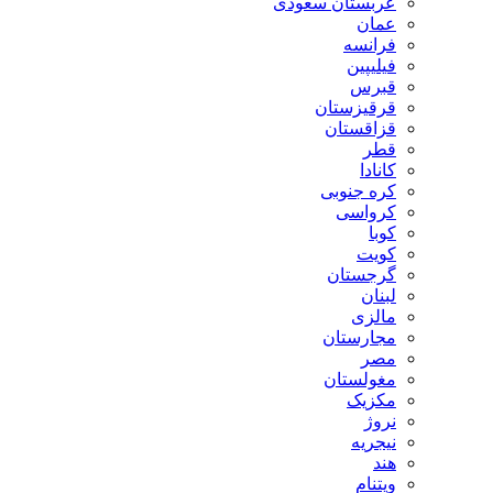
عربستان سعودی
عمان
فرانسه
فیلیپین
قبرس
قرقیزستان
قزاقستان
قطر
کانادا
کره جنوبی
کرواسی
کوبا
کویت
گرجستان
لبنان
مالزی
مجارستان
مصر
مغولستان
مکزیک
نروژ
نیجریه
هند
ویتنام