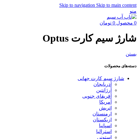
Skip to navigation
Skip to main content
منو
0
محصول
0
تومان
شارژ سیم کارت Optus
بستن
دسته‌های محصولات
شارژ سیم کارت جهانی
آذربایجان
آرژانتین
آفریقای جنوبی
آمریکا
اتریش
ارمنستان
ازبکستان
اسپانیا
استرالیا
استونی