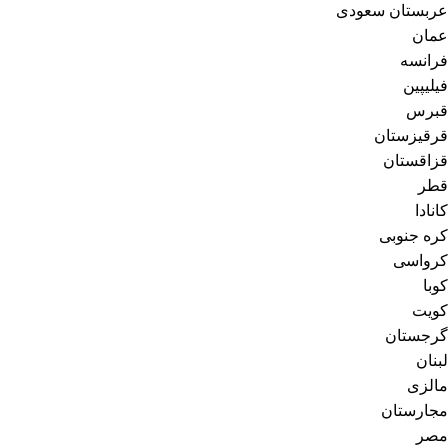
عربستان سعودی
عمان
فرانسه
فیلیپین
قبرس
قرقیزستان
قزاقستان
قطر
کانادا
کره جنوبی
کرواسی
کوبا
کویت
گرجستان
لبنان
مالزی
مجارستان
مصر