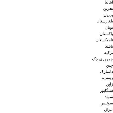
ایتالیا
بحرین
برزیل
بلغارستان
بوتان
پاکستان
تاجیکستان
تایلند
ترکیه
جمهوری چک
چین
دانمارک
روسیه
ژاپن
سنگاپور
سوئد
سوئیس
عراق