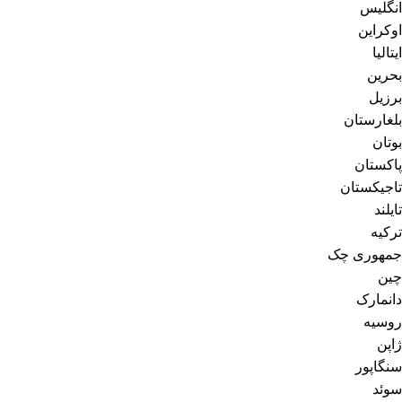
انگلیس
اوکراین
ایتالیا
بحرین
برزیل
بلغارستان
بوتان
پاکستان
تاجیکستان
تایلند
ترکیه
جمهوری چک
چین
دانمارک
روسیه
ژاپن
سنگاپور
سوئد