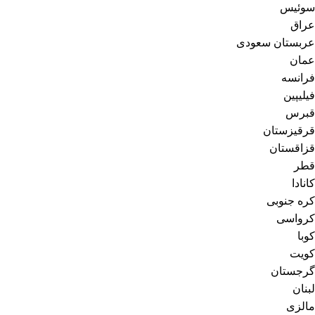
سوئیس
عراق
عربستان سعودی
عمان
فرانسه
فیلیپین
قبرس
قرقیزستان
قزاقستان
قطر
کانادا
کره جنوبی
کرواسی
کوبا
کویت
گرجستان
لبنان
مالزی