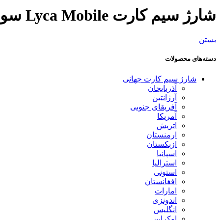
شارژ سیم کارت Lyca Mobile سوئیس
بستن
دسته‌های محصولات
شارژ سیم کارت جهانی
آذربایجان
آرژانتین
آفریقای جنوبی
آمریکا
اتریش
ارمنستان
ازبکستان
اسپانیا
استرالیا
استونی
افغانستان
امارات
اندونزی
انگلیس
اوکراین