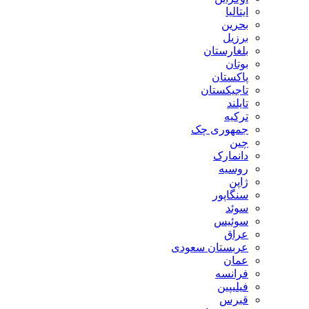
ایتالیا
بحرین
برزیل
بلغارستان
بوتان
پاکستان
تاجیکستان
تایلند
ترکیه
جمهوری چک
چین
دانمارک
روسیه
ژاپن
سنگاپور
سوئد
سوئیس
عراق
عربستان سعودی
عمان
فرانسه
فیلیپین
قبرس