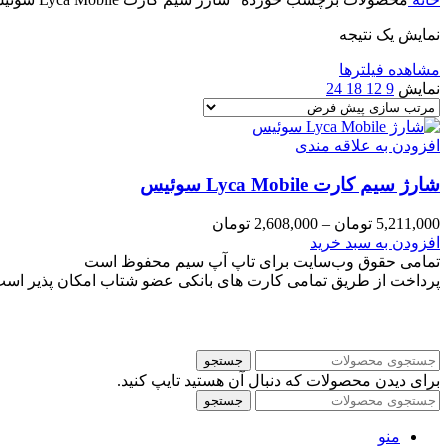
نمایش یک نتیجه
مشاهده فیلترها
نمایش
9
12
18
24
افزودن به علاقه مندی
شارژ سیم کارت Lyca Mobile سوئیس
Price
5,211,000
تومان
–
2,608,000
تومان
range:
این
افزودن به سبد خرید
2,608,000 تومان
محصول
تمامی حقوق وب‌سایت برای تاپ آپ سیم محفوظ است
through
دارای
پرداخت از طریق تمامی کارت های بانکی عضو شتاب امکان پذیر اس
5,211,000 تومان
انواع
مختلفی
می
باشد.
جستجو
گزینه
برای دیدن محصولات که دنبال آن هستید تایپ کنید.
ها
جستجو
ممکن
است
منو