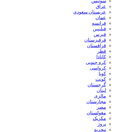
سوئیس
عراق
عربستان سعودی
عمان
فرانسه
فیلیپین
قبرس
قرقیزستان
قزاقستان
قطر
کانادا
کره جنوبی
کرواسی
کوبا
کویت
گرجستان
لبنان
مالزی
مجارستان
مصر
مغولستان
مکزیک
نروژ
نیجریه