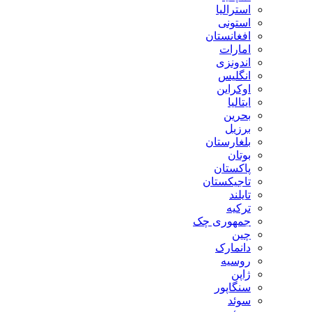
استرالیا
استونی
افغانستان
امارات
اندونزی
انگلیس
اوکراین
ایتالیا
بحرین
برزیل
بلغارستان
بوتان
پاکستان
تاجیکستان
تایلند
ترکیه
جمهوری چک
چین
دانمارک
روسیه
ژاپن
سنگاپور
سوئد