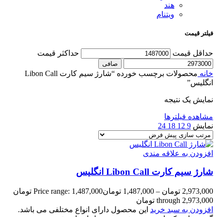
هند
ویتنام
فیلتر قیمت
حداقل قیمت
حداكثر قيمت
صافی
خانه
محصولات برچسب خورده “شارژ سیم کارت Libon Call
انگلیس”
نمایش یک نتیجه
مشاهده فیلترها
نمایش
9
12
18
24
افزودن به علاقه مندی
شارژ سیم کارت Libon Call انگلیس
2,973,000
تومان
–
1,487,000
تومان
Price range: 1,487,000 تومان
through 2,973,000 تومان
افزودن به سبد خرید
این محصول دارای انواع مختلفی می باشد.