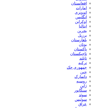
افغانستان
امارات
اندونزی
انگلیس
اوکراین
ایتالیا
بحرین
برزیل
بلغارستان
بوتان
پاکستان
تاجیکستان
تایلند
ترکیه
جمهوری چک
چین
دانمارک
روسیه
ژاپن
سنگاپور
سوئد
سوئیس
عراق