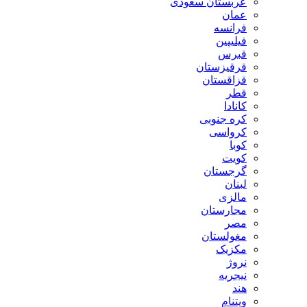
عربستان سعودی
عمان
فرانسه
فیلیپین
قبرس
قرقیزستان
قزاقستان
قطر
کانادا
کره جنوبی
کرواسی
کوبا
کویت
گرجستان
لبنان
مالزی
مجارستان
مصر
مغولستان
مکزیک
نروژ
نیجریه
هند
ویتنام