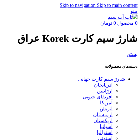
Skip to navigation
Skip to main content
منو
0
محصول
0
تومان
شارژ سیم کارت Korek عراق
بستن
دسته‌های محصولات
شارژ سیم کارت جهانی
آذربایجان
آرژانتین
آفریقای جنوبی
آمریکا
اتریش
ارمنستان
ازبکستان
اسپانیا
استرالیا
استونی