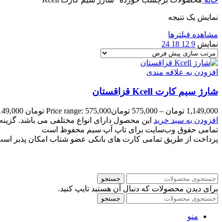
نمایش یک نتیجه
مشاهده فیلترها
نمایش
9
12
18
24
افزودن به علاقه مندی
شارژ سیم کارت Kcell قزاقستان
1,149,000
تومان
–
575,000
تومان
Price range: 575,000 تومان through 1,149,000 تومان
افزودن به سبد خرید
این محصول دارای انواع مختلفی می باشد. گزی
تمامی حقوق وب‌سایت برای تاپ آپ سیم محفوظ است
پرداخت از طریق تمامی کارت های بانکی عضو شتاب امکان پذیر اس
جستجو
برای دیدن محصولات که دنبال آن هستید تایپ کنید.
جستجو
منو