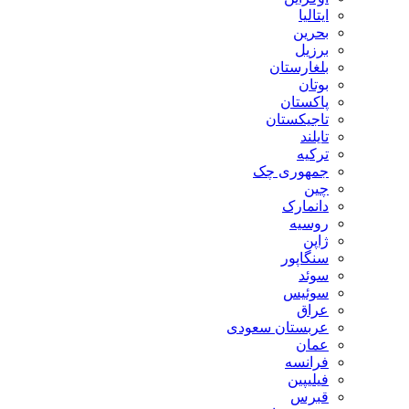
ایتالیا
بحرین
برزیل
بلغارستان
بوتان
پاکستان
تاجیکستان
تایلند
ترکیه
جمهوری چک
چین
دانمارک
روسیه
ژاپن
سنگاپور
سوئد
سوئیس
عراق
عربستان سعودی
عمان
فرانسه
فیلیپین
قبرس