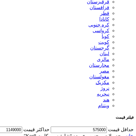
قرقیزستان
قزاقستان
قطر
کانادا
کره جنوبی
کرواسی
کوبا
کویت
گرجستان
لبنان
مالزی
مجارستان
مصر
مغولستان
مکزیک
نروژ
نیجریه
هند
ویتنام
فیلتر قیمت
حداقل قیمت
حداكثر قيمت
خانه
محصولات برچسب خورده “شارژ سیم کارت Kcell”