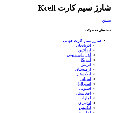
شارژ سیم کارت Kcell
بستن
دسته‌های محصولات
شارژ سیم کارت جهانی
آذربایجان
آرژانتین
آفریقای جنوبی
آمریکا
اتریش
ارمنستان
ازبکستان
اسپانیا
استرالیا
استونی
افغانستان
امارات
اندونزی
انگلیس
اوکراین