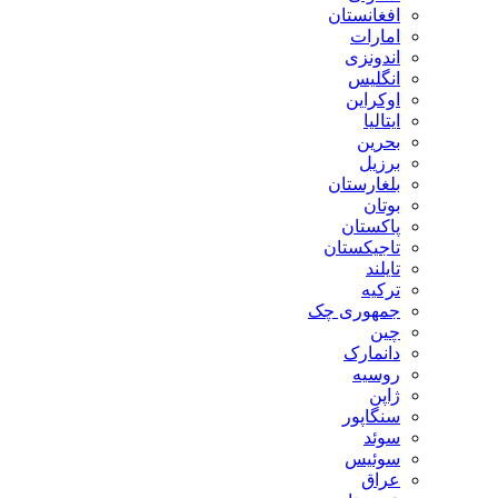
افغانستان
امارات
اندونزی
انگلیس
اوکراین
ایتالیا
بحرین
برزیل
بلغارستان
بوتان
پاکستان
تاجیکستان
تایلند
ترکیه
جمهوری چک
چین
دانمارک
روسیه
ژاپن
سنگاپور
سوئد
سوئیس
عراق