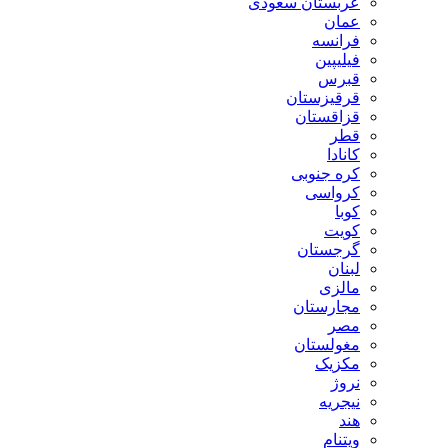
عربستان سعودی
عمان
فرانسه
فیلیپین
قبرس
قرقیزستان
قزاقستان
قطر
کانادا
کره جنوبی
کرواسی
کوبا
کویت
گرجستان
لبنان
مالزی
مجارستان
مصر
مغولستان
مکزیک
نروژ
نیجریه
هند
ویتنام