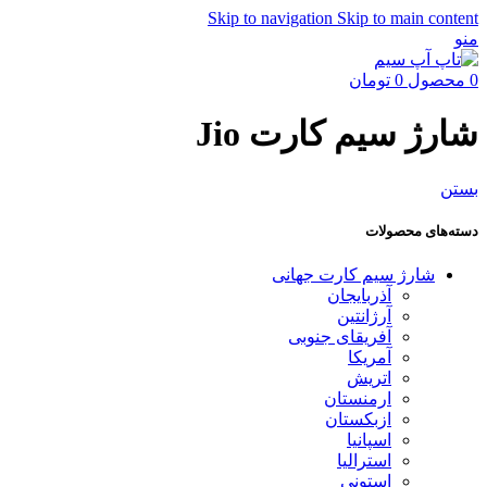
Skip to navigation
Skip to main content
منو
0
محصول
0
تومان
شارژ سیم کارت Jio
بستن
دسته‌های محصولات
شارژ سیم کارت جهانی
آذربایجان
آرژانتین
آفریقای جنوبی
آمریکا
اتریش
ارمنستان
ازبکستان
اسپانیا
استرالیا
استونی