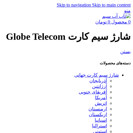
Skip to navigation
Skip to main content
منو
0
محصول
0
تومان
شارژ سیم کارت Globe Telecom
بستن
دسته‌های محصولات
شارژ سیم کارت جهانی
آذربایجان
آرژانتین
آفریقای جنوبی
آمریکا
اتریش
ارمنستان
ازبکستان
اسپانیا
استرالیا
استونی