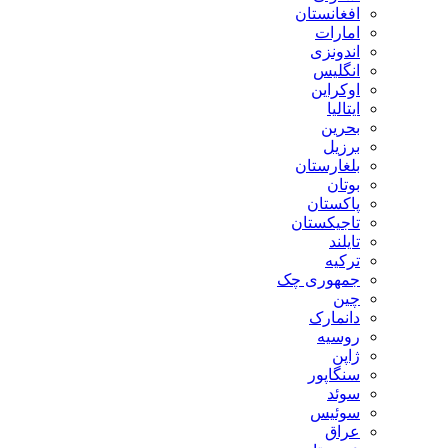
افغانستان
امارات
اندونزی
انگلیس
اوکراین
ایتالیا
بحرین
برزیل
بلغارستان
بوتان
پاکستان
تاجیکستان
تایلند
ترکیه
جمهوری چک
چین
دانمارک
روسیه
ژاپن
سنگاپور
سوئد
سوئیس
عراق