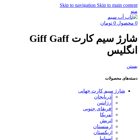
Skip to navigation
Skip to main content
منو
0
محصول
0
تومان
شارژ سیم کارت Giff Gaff
انگلیس
بستن
دسته‌های محصولات
شارژ سیم کارت جهانی
آذربایجان
آرژانتین
آفریقای جنوبی
آمریکا
اتریش
ارمنستان
ازبکستان
اسپانیا