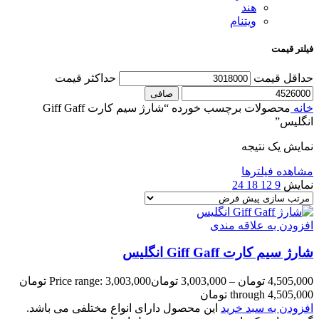
هند
ویتنام
فیلتر قیمت
حداقل قیمت
حداكثر قيمت
صافی
خانه
محصولات برچسب خورده “شارژ سیم کارت Giff Gaff
انگلیس”
نمایش یک نتیجه
مشاهده فیلترها
نمایش
9
12
18
24
افزودن به علاقه مندی
شارژ سیم کارت Giff Gaff انگلیس
4,505,000
تومان
–
3,003,000
تومان
Price range: 3,003,000 تومان
through 4,505,000 تومان
افزودن به سبد خرید
این محصول دارای انواع مختلفی می باشد.