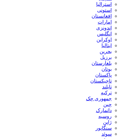
استرالیا
استونی
افغانستان
امارات
اندونزی
انگلیس
اوکراین
ایتالیا
بحرین
برزیل
بلغارستان
بوتان
پاکستان
تاجیکستان
تایلند
ترکیه
جمهوری چک
چین
دانمارک
روسیه
ژاپن
سنگاپور
سوئد