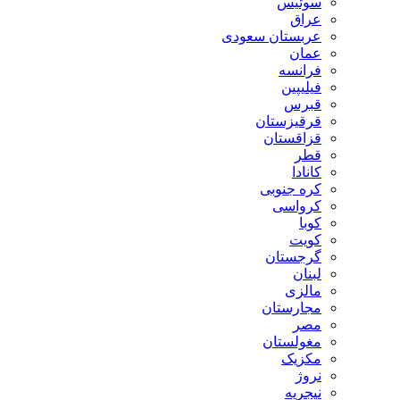
سوئیس
عراق
عربستان سعودی
عمان
فرانسه
فیلیپین
قبرس
قرقیزستان
قزاقستان
قطر
کانادا
کره جنوبی
کرواسی
کوبا
کویت
گرجستان
لبنان
مالزی
مجارستان
مصر
مغولستان
مکزیک
نروژ
نیجریه