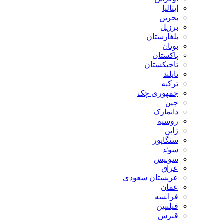
ایتالیا
بحرین
برزیل
بلغارستان
بوتان
پاکستان
تاجیکستان
تایلند
ترکیه
جمهوری چک
چین
دانمارک
روسیه
ژاپن
سنگاپور
سوئد
سوئیس
عراق
عربستان سعودی
عمان
فرانسه
فیلیپین
قبرس