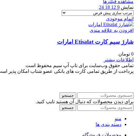
مشاهده فیلترها
نمایش
9
12
18
24
اتمام موجودی
افزودن به علاقه مندی
شارژ سیم کارت Etisalat امارات
0
تومان
اطلاعات بیشتر
تمامی حقوق وب‌سایت برای تاپ آپ سیم محفوظ است
پرداخت از طریق تمامی کارت های بانکی عضو شتاب امکان پذیر اس
جستجو
برای دیدن محصولات که دنبال آن هستید تایپ کنید.
جستجو
منو
دسته بندی ها
محصولات فروشگاه