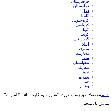
قرقیزستان
قزاقستان
قطر
کانادا
کره جنوبی
کرواسی
کوبا
کویت
گرجستان
لبنان
مالزی
مجارستان
مصر
مغولستان
مکزیک
نروژ
نیجریه
هند
ویتنام
خانه
محصولات برچسب خورده “شارژ سیم کارت Etisalat امارات”
نمایش یک نتیجه