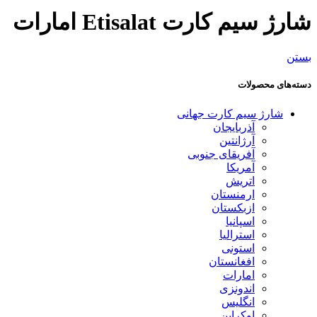
شارژ سیم کارت Etisalat امارات
بستن
دسته‌های محصولات
شارژ سیم کارت جهانی
آذربایجان
آرژانتین
آفریقای جنوبی
آمریکا
اتریش
ارمنستان
ازبکستان
اسپانیا
استرالیا
استونی
افغانستان
امارات
اندونزی
انگلیس
اوکراین