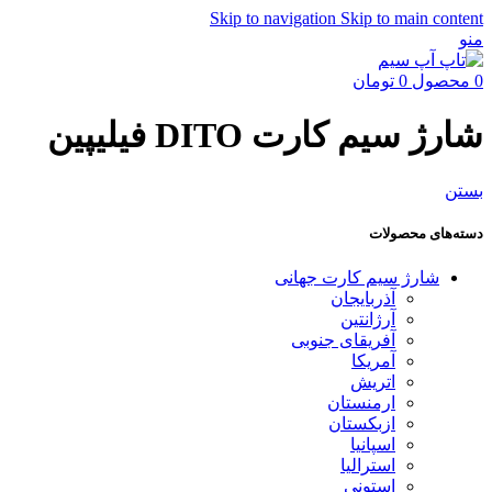
Skip to navigation
Skip to main content
منو
0
محصول
0
تومان
شارژ سیم کارت DITO فیلیپین
بستن
دسته‌های محصولات
شارژ سیم کارت جهانی
آذربایجان
آرژانتین
آفریقای جنوبی
آمریکا
اتریش
ارمنستان
ازبکستان
اسپانیا
استرالیا
استونی