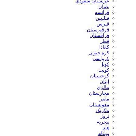
عربستان سعودی
عمان
فرانسه
فیلیپین
قبرس
قرقیزستان
قزاقستان
قطر
کانادا
کره جنوبی
کرواسی
کوبا
کویت
گرجستان
لبنان
مالزی
مجارستان
مصر
مغولستان
مکزیک
نروژ
نیجریه
هند
ویتنام