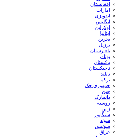
افغانستان
امارات
اندونزی
انگلیس
اوکراین
ایتالیا
بحرین
برزیل
بلغارستان
بوتان
پاکستان
تاجیکستان
تایلند
ترکیه
جمهوری چک
چین
دانمارک
روسیه
ژاپن
سنگاپور
سوئد
سوئیس
عراق