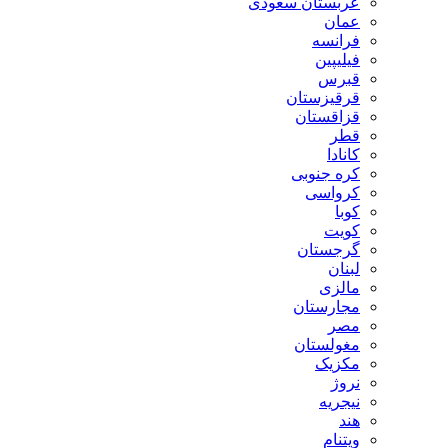
عربستان سعودی
عمان
فرانسه
فیلیپین
قبرس
قرقیزستان
قزاقستان
قطر
کانادا
کره جنوبی
کرواسی
کوبا
کویت
گرجستان
لبنان
مالزی
مجارستان
مصر
مغولستان
مکزیک
نروژ
نیجریه
هند
ویتنام