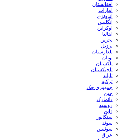
افغانستان
امارات
اندونزی
انگلیس
اوکراین
ایتالیا
بحرین
برزیل
بلغارستان
بوتان
پاکستان
تاجیکستان
تایلند
ترکیه
جمهوری چک
چین
دانمارک
روسیه
ژاپن
سنگاپور
سوئد
سوئیس
عراق