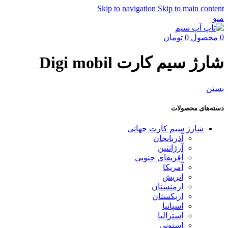
Skip to navigation
Skip to main content
منو
0
محصول
0
تومان
شارژ سیم کارت Digi mobil
بستن
دسته‌های محصولات
شارژ سیم کارت جهانی
آذربایجان
آرژانتین
آفریقای جنوبی
آمریکا
اتریش
ارمنستان
ازبکستان
اسپانیا
استرالیا
استونی