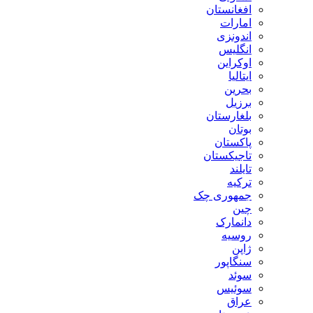
افغانستان
امارات
اندونزی
انگلیس
اوکراین
ایتالیا
بحرین
برزیل
بلغارستان
بوتان
پاکستان
تاجیکستان
تایلند
ترکیه
جمهوری چک
چین
دانمارک
روسیه
ژاپن
سنگاپور
سوئد
سوئیس
عراق