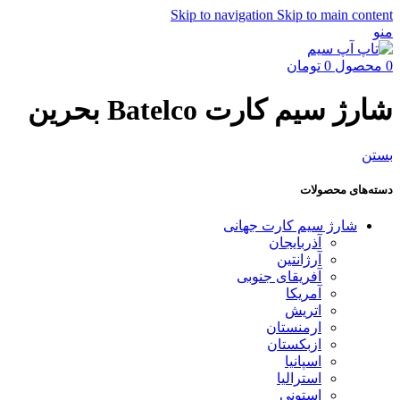
Skip to navigation
Skip to main content
منو
0
محصول
0
تومان
شارژ سیم کارت Batelco بحرین
بستن
دسته‌های محصولات
شارژ سیم کارت جهانی
آذربایجان
آرژانتین
آفریقای جنوبی
آمریکا
اتریش
ارمنستان
ازبکستان
اسپانیا
استرالیا
استونی