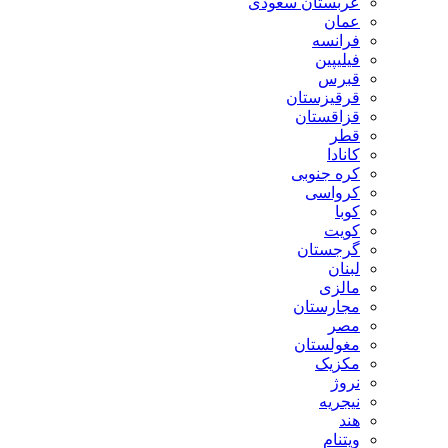
عربستان سعودی
عمان
فرانسه
فیلیپین
قبرس
قرقیزستان
قزاقستان
قطر
کانادا
کره جنوبی
کرواسی
کوبا
کویت
گرجستان
لبنان
مالزی
مجارستان
مصر
مغولستان
مکزیک
نروژ
نیجریه
هند
ویتنام