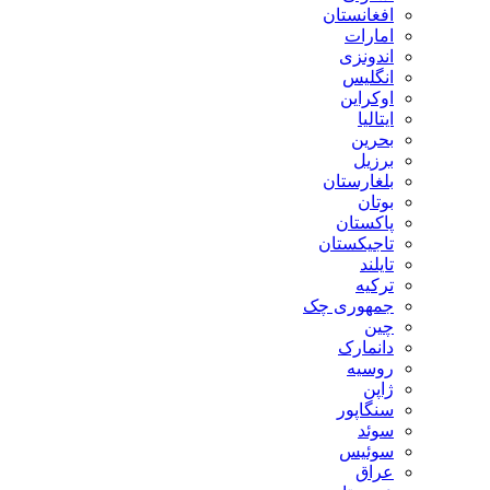
افغانستان
امارات
اندونزی
انگلیس
اوکراین
ایتالیا
بحرین
برزیل
بلغارستان
بوتان
پاکستان
تاجیکستان
تایلند
ترکیه
جمهوری چک
چین
دانمارک
روسیه
ژاپن
سنگاپور
سوئد
سوئیس
عراق