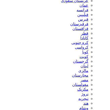
عربستان سعودی
عمان
فرانسه
فیلیپین
قبرس
قرقیزستان
قزاقستان
قطر
کانادا
کره جنوبی
کرواسی
کوبا
کویت
گرجستان
لبنان
مالزی
مجارستان
مصر
مغولستان
مکزیک
نروژ
نیجریه
هند
ویتنام