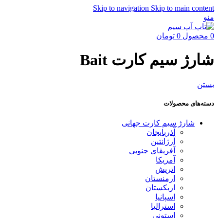
Skip to navigation
Skip to main content
منو
0
محصول
0
تومان
شارژ سیم کارت Bait
بستن
دسته‌های محصولات
شارژ سیم کارت جهانی
آذربایجان
آرژانتین
آفریقای جنوبی
آمریکا
اتریش
ارمنستان
ازبکستان
اسپانیا
استرالیا
استونی