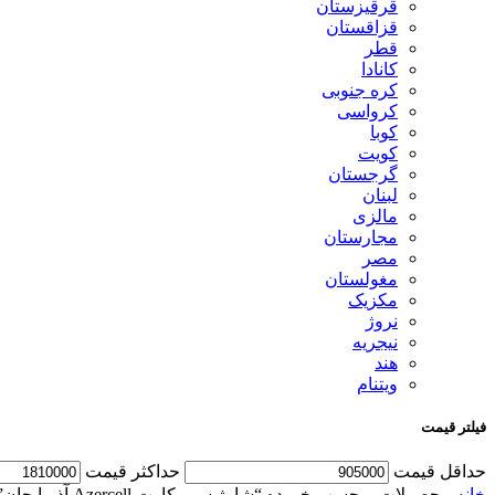
قرقیزستان
قزاقستان
قطر
کانادا
کره جنوبی
کرواسی
کوبا
کویت
گرجستان
لبنان
مالزی
مجارستان
مصر
مغولستان
مکزیک
نروژ
نیجریه
هند
ویتنام
فیلتر قیمت
حداقل قیمت
حداكثر قيمت
خانه
محصولات برچسب خورده “شارژ سیم کارت Azercell آذربایجان”