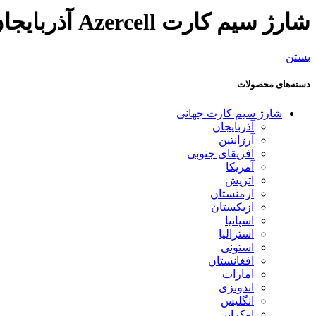
شارژ سیم کارت Azercell آذربایجان
بستن
دسته‌های محصولات
شارژ سیم کارت جهانی
آذربایجان
آرژانتین
آفریقای جنوبی
آمریکا
اتریش
ارمنستان
ازبکستان
اسپانیا
استرالیا
استونی
افغانستان
امارات
اندونزی
انگلیس
اوکراین