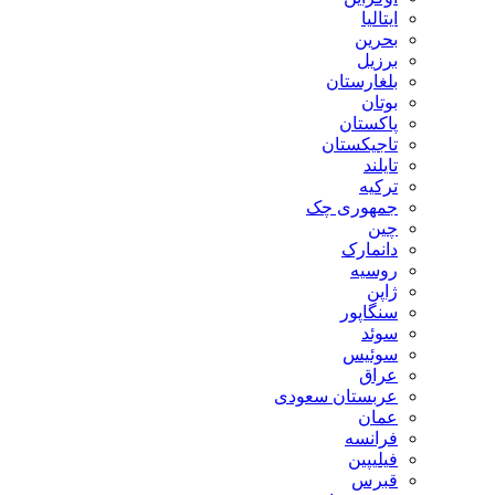
ایتالیا
بحرین
برزیل
بلغارستان
بوتان
پاکستان
تاجیکستان
تایلند
ترکیه
جمهوری چک
چین
دانمارک
روسیه
ژاپن
سنگاپور
سوئد
سوئیس
عراق
عربستان سعودی
عمان
فرانسه
فیلیپین
قبرس