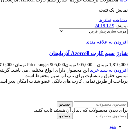
نمایش یک نتیجه
مشاهده فیلترها
نمایش
9
12
18
24
افزودن به علاقه مندی
شارژ سیم کارت Azercell آذربایجان
1,810,000
تومان
–
905,000
تومان
Price range: 905,000 تومان through 1,810,000 تومان
افزودن به سبد خرید
این محصول دارای انواع مختلفی می باشد. گزی
تمامی حقوق وب‌سایت برای تاپ آپ سیم محفوظ است
پرداخت از طریق تمامی کارت های بانکی عضو شتاب امکان پذیر اس
جستجو
برای دیدن محصولات که دنبال آن هستید تایپ کنید.
جستجو
منو