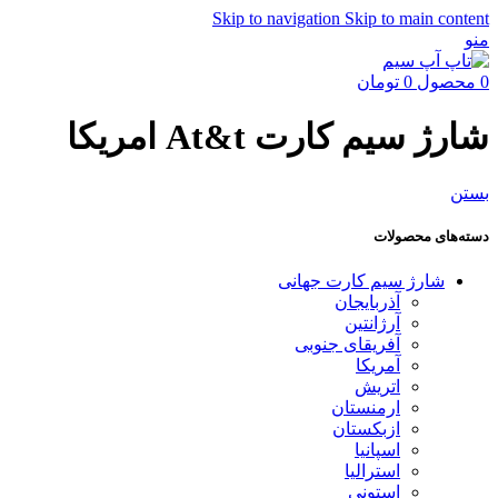
Skip to navigation
Skip to main content
منو
0
محصول
0
تومان
شارژ سیم کارت At&t امریکا
بستن
دسته‌های محصولات
شارژ سیم کارت جهانی
آذربایجان
آرژانتین
آفریقای جنوبی
آمریکا
اتریش
ارمنستان
ازبکستان
اسپانیا
استرالیا
استونی