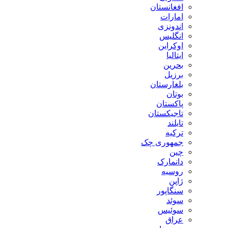
افغانستان
امارات
اندونزی
انگلیس
اوکراین
ایتالیا
بحرین
برزیل
بلغارستان
بوتان
پاکستان
تاجیکستان
تایلند
ترکیه
جمهوری چک
چین
دانمارک
روسیه
ژاپن
سنگاپور
سوئد
سوئیس
عراق