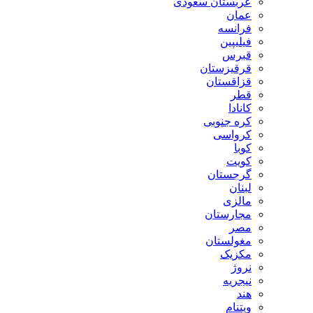
عربستان سعودی
عمان
فرانسه
فیلیپین
قبرس
قرقیزستان
قزاقستان
قطر
کانادا
کره جنوبی
کرواسی
کوبا
کویت
گرجستان
لبنان
مالزی
مجارستان
مصر
مغولستان
مکزیک
نروژ
نیجریه
هند
ویتنام