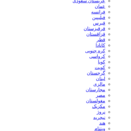
عربستان سعودی
عمان
فرانسه
فیلیپین
قبرس
قرقیزستان
قزاقستان
قطر
کانادا
کره جنوبی
کرواسی
کوبا
کویت
گرجستان
لبنان
مالزی
مجارستان
مصر
مغولستان
مکزیک
نروژ
نیجریه
هند
ویتنام