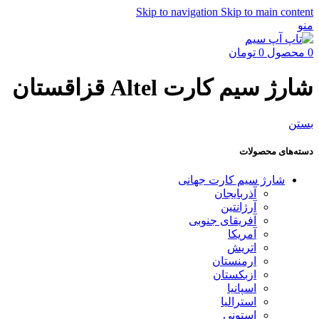
Skip to navigation
Skip to main content
منو
0
محصول
0
تومان
شارژ سیم کارت Altel قزاقستان
بستن
دسته‌های محصولات
شارژ سیم کارت جهانی
آذربایجان
آرژانتین
آفریقای جنوبی
آمریکا
اتریش
ارمنستان
ازبکستان
اسپانیا
استرالیا
استونی