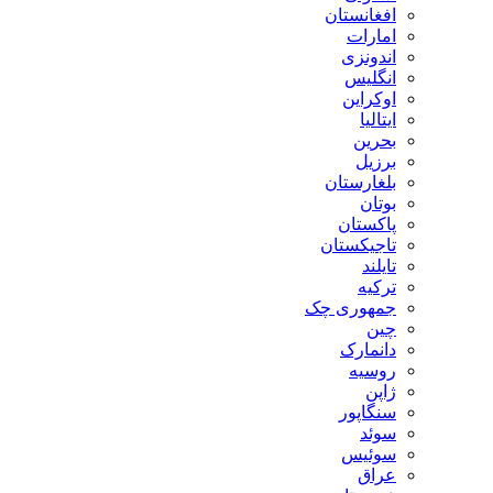
افغانستان
امارات
اندونزی
انگلیس
اوکراین
ایتالیا
بحرین
برزیل
بلغارستان
بوتان
پاکستان
تاجیکستان
تایلند
ترکیه
جمهوری چک
چین
دانمارک
روسیه
ژاپن
سنگاپور
سوئد
سوئیس
عراق