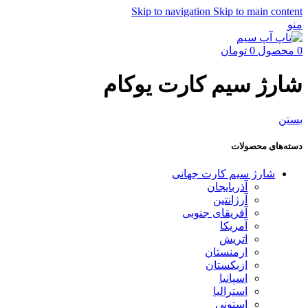
Skip to navigation
Skip to main content
منو
0
محصول
0
تومان
شارژ سیم کارت یوکام
بستن
دسته‌های محصولات
شارژ سیم کارت جهانی
آذربایجان
آرژانتین
آفریقای جنوبی
آمریکا
اتریش
ارمنستان
ازبکستان
اسپانیا
استرالیا
استونی