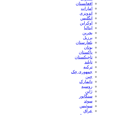
افغانستان
امارات
اندونزی
انگلیس
اوکراین
ایتالیا
بحرین
برزیل
بلغارستان
بوتان
پاکستان
تاجیکستان
تایلند
ترکیه
جمهوری چک
چین
دانمارک
روسیه
ژاپن
سنگاپور
سوئد
سوئیس
عراق