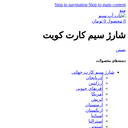
Skip to navigation
Skip to main content
منو
0
محصول
0
تومان
شارژ سیم کارت کویت
بستن
دسته‌های محصولات
شارژ سیم کارت جهانی
آذربایجان
آرژانتین
آفریقای جنوبی
آمریکا
اتریش
ارمنستان
ازبکستان
اسپانیا
استرالیا
استونی