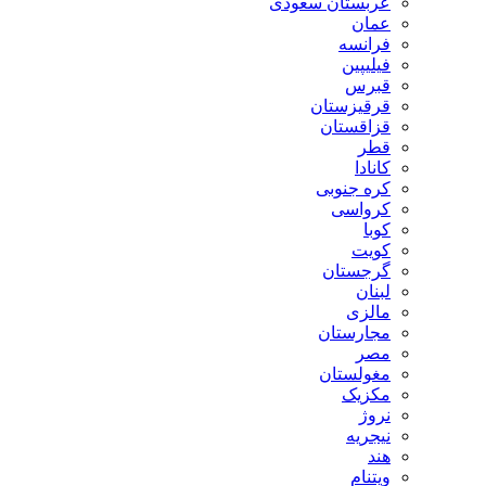
عربستان سعودی
عمان
فرانسه
فیلیپین
قبرس
قرقیزستان
قزاقستان
قطر
کانادا
کره جنوبی
کرواسی
کوبا
کویت
گرجستان
لبنان
مالزی
مجارستان
مصر
مغولستان
مکزیک
نروژ
نیجریه
هند
ویتنام