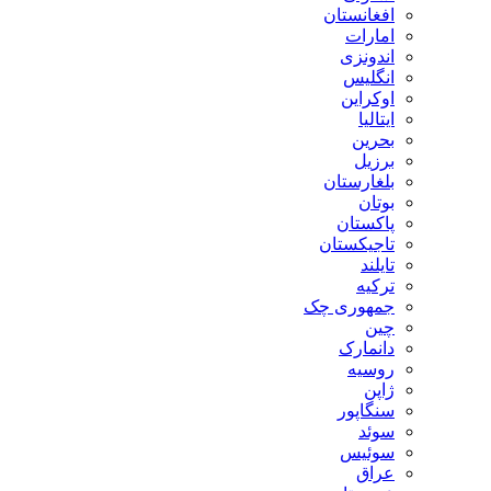
افغانستان
امارات
اندونزی
انگلیس
اوکراین
ایتالیا
بحرین
برزیل
بلغارستان
بوتان
پاکستان
تاجیکستان
تایلند
ترکیه
جمهوری چک
چین
دانمارک
روسیه
ژاپن
سنگاپور
سوئد
سوئیس
عراق