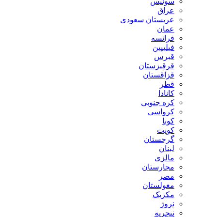
سوئیس
عراق
عربستان سعودی
عمان
فرانسه
فیلیپین
قبرس
قرقیزستان
قزاقستان
قطر
کانادا
کره جنوبی
کرواسی
کوبا
کویت
گرجستان
لبنان
مالزی
مجارستان
مصر
مغولستان
مکزیک
نروژ
نیجریه