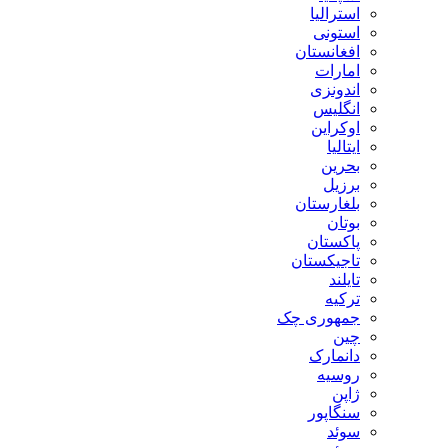
استرالیا
استونی
افغانستان
امارات
اندونزی
انگلیس
اوکراین
ایتالیا
بحرین
برزیل
بلغارستان
بوتان
پاکستان
تاجیکستان
تایلند
ترکیه
جمهوری چک
چین
دانمارک
روسیه
ژاپن
سنگاپور
سوئد