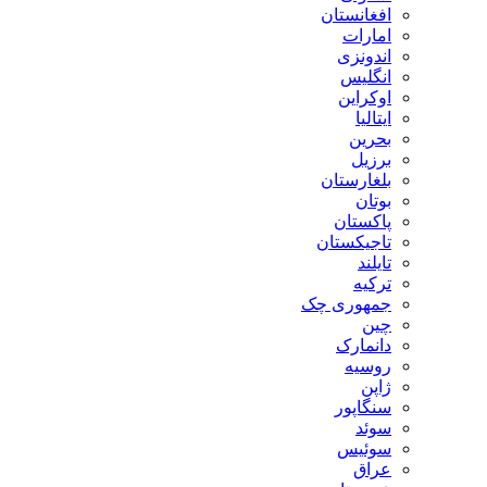
افغانستان
امارات
اندونزی
انگلیس
اوکراین
ایتالیا
بحرین
برزیل
بلغارستان
بوتان
پاکستان
تاجیکستان
تایلند
ترکیه
جمهوری چک
چین
دانمارک
روسیه
ژاپن
سنگاپور
سوئد
سوئیس
عراق