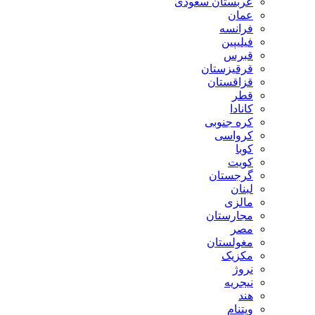
عربستان سعودی
عمان
فرانسه
فیلیپین
قبرس
قرقیزستان
قزاقستان
قطر
کانادا
کره جنوبی
کرواسی
کوبا
کویت
گرجستان
لبنان
مالزی
مجارستان
مصر
مغولستان
مکزیک
نروژ
نیجریه
هند
ویتنام