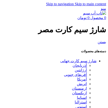
Skip to navigation
Skip to main content
منو
0
محصول
0
تومان
شارژ سیم کارت مصر
بستن
دسته‌های محصولات
شارژ سیم کارت جهانی
آذربایجان
آرژانتین
آفریقای جنوبی
آمریکا
اتریش
ارمنستان
ازبکستان
اسپانیا
استرالیا
استونی