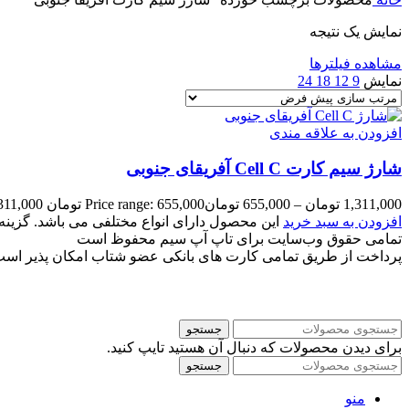
نمایش یک نتیجه
مشاهده فیلترها
نمایش
9
12
18
24
افزودن به علاقه مندی
شارژ سیم کارت Cell C آفریقای جنوبی
1,311,000
تومان
–
655,000
تومان
Price range: 655,000 تومان through 1,311,000 تومان
افزودن به سبد خرید
این محصول دارای انواع مختلفی می باشد. گزی
تمامی حقوق وب‌سایت برای تاپ آپ سیم محفوظ است
پرداخت از طریق تمامی کارت های بانکی عضو شتاب امکان پذیر اس
جستجو
برای دیدن محصولات که دنبال آن هستید تایپ کنید.
جستجو
منو