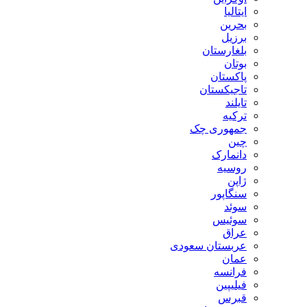
ایتالیا
بحرین
برزیل
بلغارستان
بوتان
پاکستان
تاجیکستان
تایلند
ترکیه
جمهوری چک
چین
دانمارک
روسیه
ژاپن
سنگاپور
سوئد
سوئیس
عراق
عربستان سعودی
عمان
فرانسه
فیلیپین
قبرس