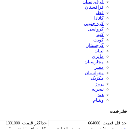
قرقیزستان
قزاقستان
قطر
کانادا
کره جنوبی
کرواسی
کوبا
کویت
گرجستان
لبنان
مالزی
مجارستان
مصر
مغولستان
مکزیک
نروژ
نیجریه
هند
ویتنام
فیلتر قیمت
حداقل قیمت
حداكثر قيمت
خانه
محصولات برچسب خورده “شارژ سیم کارت افریقا جنوبی”