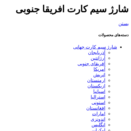
شارژ سیم کارت افریقا جنوبی
بستن
دسته‌های محصولات
شارژ سیم کارت جهانی
آذربایجان
آرژانتین
آفریقای جنوبی
آمریکا
اتریش
ارمنستان
ازبکستان
اسپانیا
استرالیا
استونی
افغانستان
امارات
اندونزی
انگلیس
اوکراین