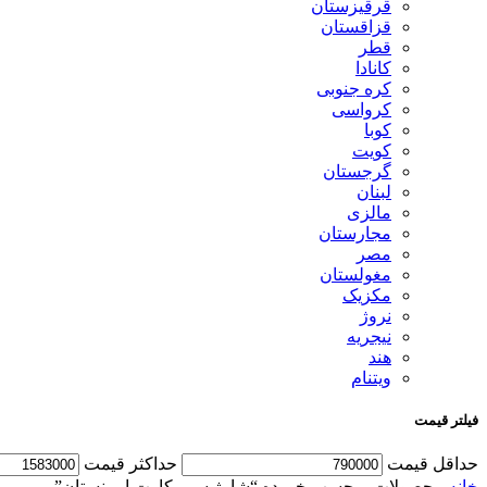
قرقیزستان
قزاقستان
قطر
کانادا
کره جنوبی
کرواسی
کوبا
کویت
گرجستان
لبنان
مالزی
مجارستان
مصر
مغولستان
مکزیک
نروژ
نیجریه
هند
ویتنام
فیلتر قیمت
حداقل قیمت
حداكثر قيمت
خانه
محصولات برچسب خورده “شارژ سیم کارت ارمنستان”