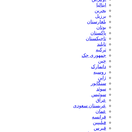
ایتالیا
بحرین
برزیل
بلغارستان
بوتان
پاکستان
تاجیکستان
تایلند
ترکیه
جمهوری چک
چین
دانمارک
روسیه
ژاپن
سنگاپور
سوئد
سوئیس
عراق
عربستان سعودی
عمان
فرانسه
فیلیپین
قبرس