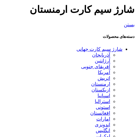
شارژ سیم کارت ارمنستان
بستن
دسته‌های محصولات
شارژ سیم کارت جهانی
آذربایجان
آرژانتین
آفریقای جنوبی
آمریکا
اتریش
ارمنستان
ازبکستان
اسپانیا
استرالیا
استونی
افغانستان
امارات
اندونزی
انگلیس
اوکراین