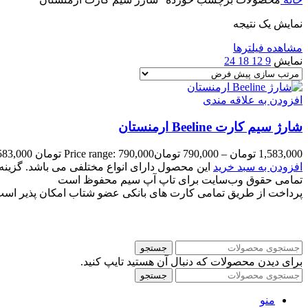
نمایش یک نتیجه
مشاهده فیلترها
نمایش
9
12
18
24
افزودن به علاقه مندی
شارژ سیم کارت Beeline ارمنستان
1,583,000
تومان
–
790,000
تومان
Price range: 790,000 تومان through 1,583,000 تومان
افزودن به سبد خرید
این محصول دارای انواع مختلفی می باشد. گزی
تمامی حقوق وب‌سایت برای تاپ آپ سیم محفوظ است
پرداخت از طریق تمامی کارت های بانکی عضو شتاب امکان پذیر اس
جستجو
برای دیدن محصولات که دنبال آن هستید تایپ کنید.
جستجو
منو