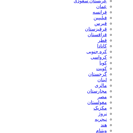
عربستان سعودی
عمان
فرانسه
فیلیپین
قبرس
قرقیزستان
قزاقستان
قطر
کانادا
کره جنوبی
کرواسی
کوبا
کویت
گرجستان
لبنان
مالزی
مجارستان
مصر
مغولستان
مکزیک
نروژ
نیجریه
هند
ویتنام