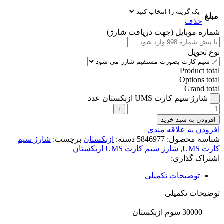
مبلغ
حذف
شماره موبایل (جهت دریافت شارژ)
نوع تحویل
Product total
Options total
Grand total
شارژ سیم کارت UMS ازبکستان عدد
افزودن به سبد خرید
افزودن به علاقه مندی
شناسه محصول:
5846977
دسته:
ازبکستان
برچسب:
شارژ سیم
کارت UMS
,
شارژ سیم کارت UMS ازبکستان
اشتراک گذاری:
توضیحات تکمیلی
توضیحات تکمیلی
30000 سوم ازبکستان