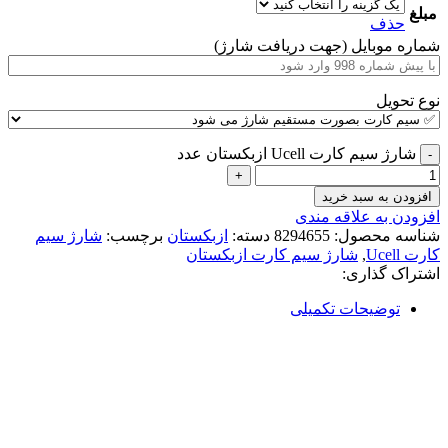
مبلغ
حذف
شماره موبایل (جهت دریافت شارژ)
نوع تحویل
شارژ سیم کارت Ucell ازبکستان عدد
افزودن به سبد خرید
افزودن به علاقه مندی
شناسه محصول:
8294655
دسته:
ازبکستان
برچسب:
شارژ سیم
کارت Ucell
,
شارژ سیم کارت ازبکستان
اشتراک گذاری:
توضیحات تکمیلی