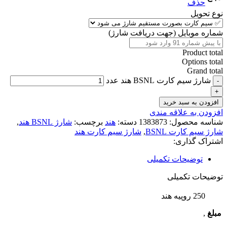
حذف
نوع تحویل
شماره موبایل (جهت دریافت شارژ)
Product total
Options total
Grand total
شارژ سیم کارت BSNL هند عدد
افزودن به سبد خرید
افزودن به علاقه مندی
شناسه محصول:
1383873
دسته:
هند
برچسب:
شارژ BSNL هند
,
شارژ سیم کارت BSNL
,
شارژ سیم کارت هند
اشتراک گذاری:
توضیحات تکمیلی
توضیحات تکمیلی
250 روپیه هند
مبلغ
,