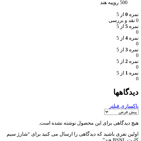
500 روپیه هند
نمره
0
از 5
0 نقد و بررسی
نمره
5
از 5
0
نمره
4
از 5
0
نمره
3
از 5
0
نمره
2
از 5
0
نمره
1
از 5
0
دیدگاهها
پاکسازی فیلتر
هیچ دیدگاهی برای این محصول نوشته نشده است.
اولین نفری باشید که دیدگاهی را ارسال می کنید برای “شارژ سیم
کارت BSNL هند”