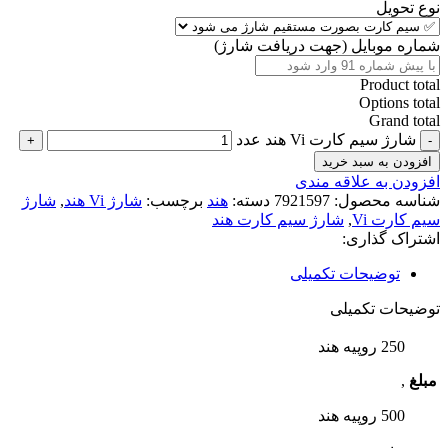
نوع تحویل
شماره موبایل (جهت دریافت شارژ)
Product total
Options total
Grand total
شارژ سیم کارت Vi هند عدد
افزودن به سبد خرید
افزودن به علاقه مندی
شناسه محصول:
7921597
دسته:
هند
برچسب:
شارژ Vi هند
,
شارژ
سیم کارت Vi
,
شارژ سیم کارت هند
اشتراک گذاری:
توضیحات تکمیلی
توضیحات تکمیلی
250 روپیه هند
مبلغ
,
500 روپیه هند