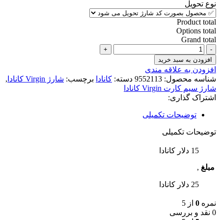
4,405,000 تومان
نوع تحویل
Product total
Options total
Grand total
شارژ
سیم
افزودن به سبد خرید
کارت
افزودن به علاقه مندی
Virgin
شناسه محصول:
9552113
دسته:
کانادا
برچسب:
شارژ Virgin کانادا
,
کانادا
شارژ سیم کارت Virgin کانادا
عدد
اشتراک گذاری:
توضیحات تکمیلی
توضیحات تکمیلی
15 دلار کانادا
مبلغ
,
25 دلار کانادا
نمره
0
از 5
0 نقد و بررسی