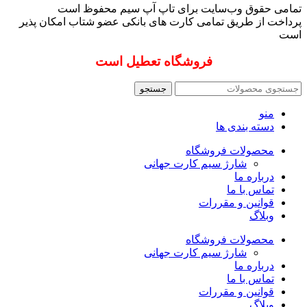
through
ممکن
تمامی حقوق وب‌سایت برای تاپ آپ سیم محفوظ است
دارای
1,861,000 تومان
است
پرداخت از طریق تمامی کارت های بانکی عضو شتاب امکان پذیر
انواع
در
است
مختلفی
صفحه
می
فروشگاه تعطیل است
محصول
باشد.
انتخاب
گزینه
شوند
ها
جستجو
ممکن
منو
است
دسته بندی ها
در
صفحه
محصولات فروشگاه
محصول
شارژ سیم کارت جهانی
انتخاب
درباره ما
شوند
تماس با ما
قوانین و مقررات
وبلاگ
محصولات فروشگاه
شارژ سیم کارت جهانی
درباره ما
تماس با ما
قوانین و مقررات
وبلاگ