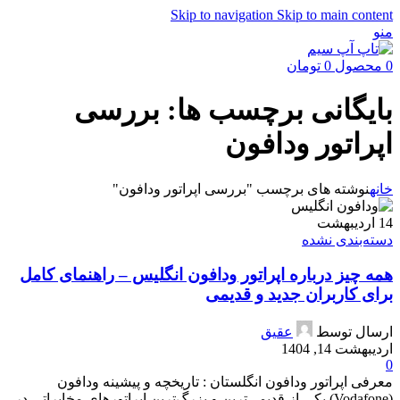
Skip to navigation
Skip to main content
منو
0
محصول
0
تومان
بایگانی برچسب ها: بررسی
اپراتور ودافون
خانه
نوشته های برچسب "بررسی اپراتور ودافون"
14
اردیبهشت
دسته‌بندی نشده
همه چیز درباره اپراتور ودافون انگلیس – راهنمای کامل
برای کاربران جدید و قدیمی
ارسال توسط
عقیق
اردیبهشت 14, 1404
0
معرفی اپراتور ودافون انگلستان : تاریخچه و پیشینه ودافون
(Vodafone) یکی از قدیمی‌ترین و بزرگ‌ترین اپراتورهای مخابراتی در