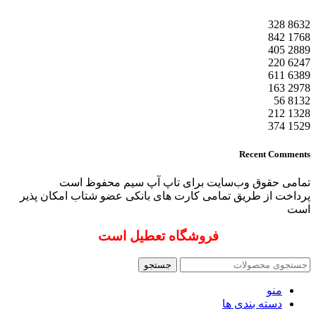
328
8632
842
1768
405
2889
220
6247
611
6389
163
2978
56
8132
212
1328
374
1529
Recent Comments
تمامی حقوق وب‌سایت برای تاپ آپ سیم محفوظ است
پرداخت از طریق تمامی کارت های بانکی عضو شتاب امکان پذیر
است
فروشگاه تعطیل است
جستجو
منو
دسته بندی ها