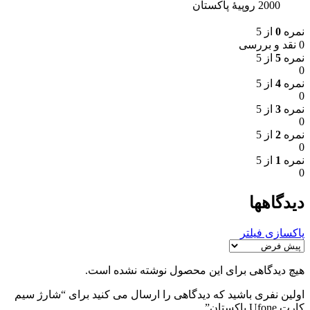
2000 روپیهٔ پاکستان
نمره
0
از 5
0 نقد و بررسی
نمره
5
از 5
0
نمره
4
از 5
0
نمره
3
از 5
0
نمره
2
از 5
0
نمره
1
از 5
0
دیدگاهها
پاکسازی فیلتر
هیچ دیدگاهی برای این محصول نوشته نشده است.
اولین نفری باشید که دیدگاهی را ارسال می کنید برای “شارژ سیم
کارت Ufone پاکستان”