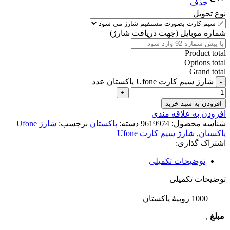
حذف
نوع تحویل
شماره موبایل (جهت دریافت شارژ)
Product total
Options total
Grand total
شارژ سیم کارت Ufone پاکستان عدد
افزودن به سبد خرید
افزودن به علاقه مندی
شناسه محصول:
9619974
دسته:
پاکستان
برچسب:
شارژ Ufone
پاکستان
,
شارژ سیم کارت Ufone
اشتراک گذاری:
توضیحات تکمیلی
توضیحات تکمیلی
1000 روپیهٔ پاکستان
مبلغ
,