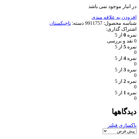
در انبار موجود نمی باشد
افزودن به علاقه مندی
شناسه محصول:
9911757
دسته:
تاجیکستان
اشتراک گذاری:
نمره
0
از 5
0 نقد و بررسی
نمره
5
از 5
0
نمره
4
از 5
0
نمره
3
از 5
0
نمره
2
از 5
0
نمره
1
از 5
0
دیدگاهها
پاکسازی فیلتر