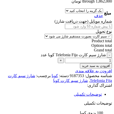
through 1,862,000 تومان
مبلغ
حذف
شماره موبایل (جهت دریافت شارژ)
نوع تحویل
Product total
Options total
Grand total
شارژ سیم کارت Telefonia Fija کوبا عدد
افزودن به سبد خرید
افزودن به علاقه مندی
شناسه محصول:
9187353
دسته:
کوبا
برچسب:
شارژ سیم کارت
Telefonia Fija
,
شارژ سیم کارت کوبا
اشتراک گذاری:
توضیحات تکمیلی
توضیحات تکمیلی
100 پزوی کوبا