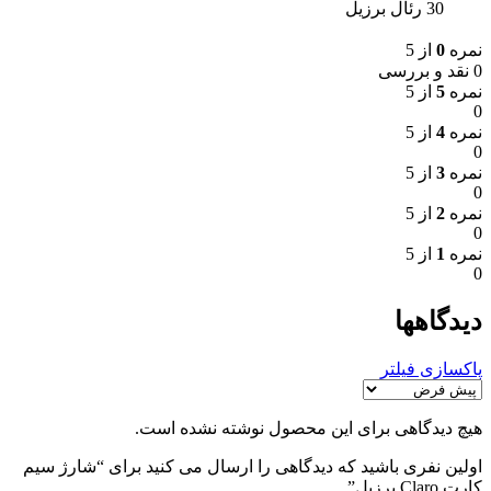
30 رئال برزیل
نمره
0
از 5
0 نقد و بررسی
نمره
5
از 5
0
نمره
4
از 5
0
نمره
3
از 5
0
نمره
2
از 5
0
نمره
1
از 5
0
دیدگاهها
پاکسازی فیلتر
هیچ دیدگاهی برای این محصول نوشته نشده است.
اولین نفری باشید که دیدگاهی را ارسال می کنید برای “شارژ سیم
کارت Claro برزیل”