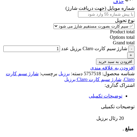
حذف
شماره موبایل (جهت دریافت شارژ)
نوع تحویل
Product total
Options total
Grand total
شارژ سیم کارت Claro برزیل عدد
افزودن به سبد خرید
افزودن به علاقه مندی
شناسه محصول:
5757518
دسته:
برزیل
برچسب:
شارژ سیم کارت
Claro
,
شارژ سیم کارت Claro برزیل
اشتراک گذاری:
توضیحات تکمیلی
توضیحات تکمیلی
20 رئال برزیل
مبلغ
,