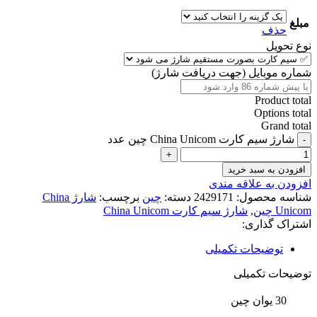
مبلغ
حذف
نوع تحویل
شماره موبایل (جهت دریافت شارژ)
Product total
Options total
Grand total
شارژ سیم کارت China Unicom چین عدد
افزودن به سبد خرید
افزودن به علاقه مندی
شناسه محصول:
2429171
دسته:
چین
برچسب:
شارژ China
Unicom چین
,
شارژ سیم کارت China Unicom
اشتراک گذاری:
توضیحات تکمیلی
توضیحات تکمیلی
30 یوان چین