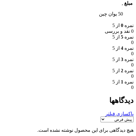
مبلغ
,
50 یوان چین
نمره
0
از 5
0 نقد و بررسی
نمره
5
از 5
0
نمره
4
از 5
0
نمره
3
از 5
0
نمره
2
از 5
0
نمره
1
از 5
0
دیدگاهها
پاکسازی فیلتر
هیچ دیدگاهی برای این محصول نوشته نشده است.