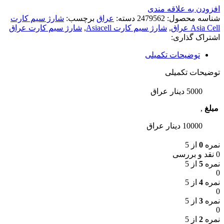
افزودن به علاقه مندی
شناسه محصول:
2479562
دسته:
عراق
برچسب:
شارژ سیم کارت
Asia Cell عراق
,
شارژ سیم کارت Asiacell
,
شارژ سیم کارت عراق
اشتراک گذاری:
توضیحات تکمیلی
توضیحات تکمیلی
5000 دینار عراق
مبلغ
,
10000 دینار عراق
نمره
0
از 5
0 نقد و بررسی
نمره
5
از 5
0
نمره
4
از 5
0
نمره
3
از 5
0
نمره
2
از 5